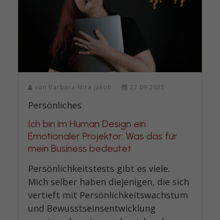
von
Barbara-Mira Jakob
22.09.2021
Persönliches
Ich bin im Human Design ein
Emotionaler Projektor: Was das für
mein Business bedeutet
Persönlichkeitstests gibt es viele.
Mich selber haben diejenigen, die sich
vertieft mit Persönlichkeitswachstum
und Bewusstseinsentwicklung