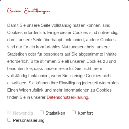
Cookie-Einstellungen
Damit Sie unsere Seite vollständig nutzen können, sind
Cookies erforderlich. Einige dieser Cookies sind notwendig,
damit unsere Seite überhaupt funktioniert, andere Cookies
Persönliches
Blog
sind nur für ein komfortables Nutzungserlebnis, unsere
Statistiken oder für besonders auf Sie abgestimmte Inhalte
erforderlich. Bitte stimmen Sie all unseren Cookies zu und
Für dich für 0 CHF
beachten Sie, dass unsere Seite für Sie nicht mehr
vollständig funktioniert, wenn Sie in einige Cookies nicht
einwilligen. Sie können Ihre Einwilligung jederzeit widerrufen.
Meine Publikationen
Einen Widerrufslink und mehr Informationen zu Cookies
Alle
finden Sie in unserer
Datenschutzerklärung
.
Berufung, Bestimmung, Purpose
Notwendig
Statistiken
Komfort
Metaphysik
Personalisierung