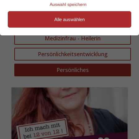
Auswahl speichern
Empowerment
Alle auswählen
Weibliche Archetypen
Medizinfrau - Heilerin
Persönlichkeitsentwicklung
Persönliches