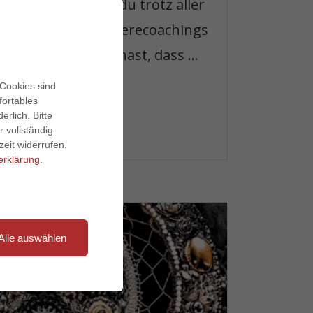
s gefragt, warum du trotz aller
bwechsel und Karrierecoachings
 nagende Gefühl hast, dass ...
 Cookies sind
fortables
rlich. Bitte
 vollständig
zeit widerrufen.
erklärung
.
Alle auswählen