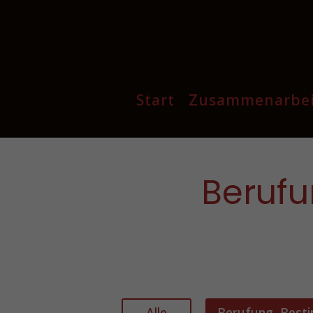
Start
Zusammenarbei
Blog
Berufu
Für dich für 0 CHF
Meine Publikationen
Alle
Berufung, Best