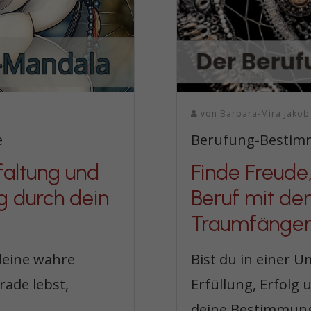
von
Barbara-Mira Jakob
e
Berufung-Bestim
faltung und
Finde Freude,
g durch dein
Beruf mit de
Traumfänge
deine wahre
Bist du in einer 
rade lebst,
Erfüllung, Erfolg
deine Bestimmung