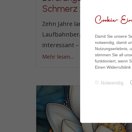
Schmerz zur Stärke wi
Cookie-Eins
Zehn Jahre lang saß ich in mein
Laufbahnberatung. Sicher. Gut 
Damit Sie unsere Se
notwendig, damit un
interessant – ich durfte junge ...
Nutzungserlebnis, u
stimmen Sie all uns
Mehr lesen...
funktioniert, wenn S
Einen Widerrufslink
Notwendig