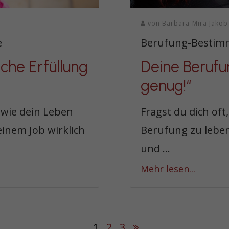
von
Barbara-Mira Jakob
e
Berufung-Bestim
che Erfüllung
Deine Berufun
genug!“
 wie dein Leben
Fragst du dich oft
inem Job wirklich
Berufung zu leben?
und ...
Mehr lesen...
1
2
3