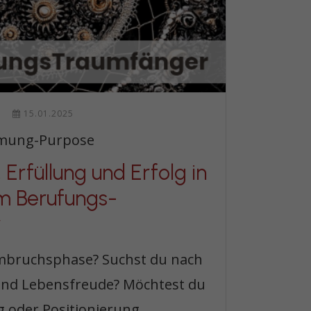
15.01.2025
mung-Purpose
 Erfüllung und Erfolg in
m Berufungs-
r
Umbruchsphase? Suchst du nach
 und Lebensfreude? Möchtest du
 oder Positionierung