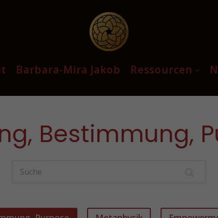
t
Barbara-Mira Jakob
Ressourcen
N
ng, Bestimmung, 
immung, Purpose
Metaphysik
Empowerm