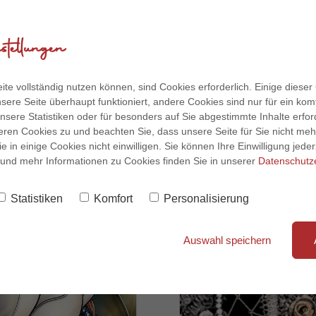
Hast du dich jemal
rd
Fortbildungen, Jo
tellungen
immer noch dieses
em Büro bei einer
bezahlt. Sogar
Mehr lesen...
ite vollständig nutzen können, sind Cookies erforderlich. Einige dieser
sere Seite überhaupt funktioniert, andere Cookies sind nur für ein kom
nsere Statistiken oder für besonders auf Sie abgestimmte Inhalte erforde
eren Cookies zu und beachten Sie, dass unsere Seite für Sie nicht mehr
ie in einige Cookies nicht einwilligen. Sie können Ihre Einwilligung jeder
 und mehr Informationen zu Cookies finden Sie in unserer
Datenschutz
Statistiken
Komfort
Personalisierung
Auswahl speichern