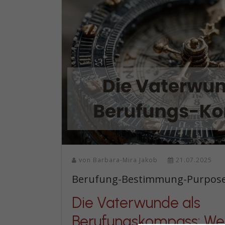
von
Barbara-Mira Jakob
21.07.2025
Berufung-Bestimmung-Purpos
Die Vaterwunde als
Berufungskompass: We