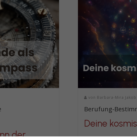
von
Barbara-Mira Jakob
e
Berufung-Bestim
Deine kosmi
nn der