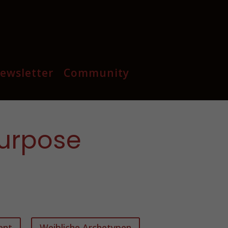
ewsletter
Community
Purpose
ent
Weibliche Archetypen