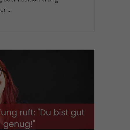
r ...