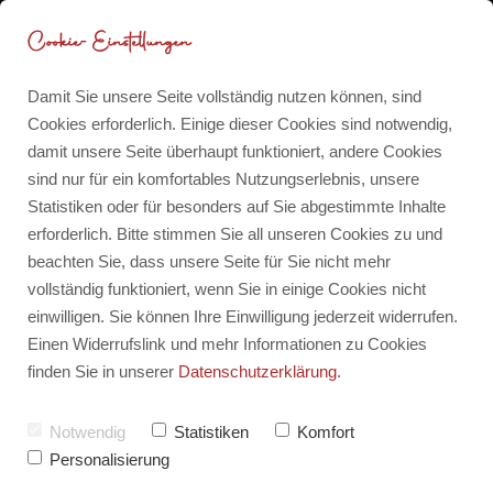
Cookie-Einstellungen
Damit Sie unsere Seite vollständig nutzen können, sind
Cookies erforderlich. Einige dieser Cookies sind notwendig,
damit unsere Seite überhaupt funktioniert, andere Cookies
Berufung, Bestimmung,
Blog
sind nur für ein komfortables Nutzungserlebnis, unsere
Purpose
Statistiken oder für besonders auf Sie abgestimmte Inhalte
erforderlich. Bitte stimmen Sie all unseren Cookies zu und
Für dich für 0 CHF
beachten Sie, dass unsere Seite für Sie nicht mehr
vollständig funktioniert, wenn Sie in einige Cookies nicht
einwilligen. Sie können Ihre Einwilligung jederzeit widerrufen.
Meine Publikationen
Einen Widerrufslink und mehr Informationen zu Cookies
finden Sie in unserer
Datenschutzerklärung
.
Alle
Notwendig
Statistiken
Komfort
Berufung, Bestimmung, Purpose
Personalisierung