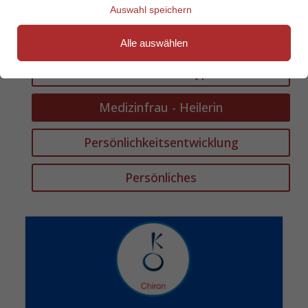
Metaphysik
Auswahl speichern
Empowerment
Alle auswählen
Weibliche Archetypen
Medizinfrau - Heilerin
Persönlichkeitsentwicklung
Persönliches