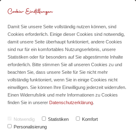
Cookie-Einstellungen
Damit Sie unsere Seite vollständig nutzen können, sind
Cookies erforderlich. Einige dieser Cookies sind notwendig,
damit unsere Seite überhaupt funktioniert, andere Cookies
Meine 5 besten Tipps für die
Blog
sind nur für ein komfortables Nutzungserlebnis, unsere
angehende Seherin
Statistiken oder für besonders auf Sie abgestimmte Inhalte
erforderlich. Bitte stimmen Sie all unseren Cookies zu und
Für dich für 0 CHF
Weibliche Archetypen
beachten Sie, dass unsere Seite für Sie nicht mehr
vollständig funktioniert, wenn Sie in einige Cookies nicht
von
Barbara-Mira Jakob
einwilligen. Sie können Ihre Einwilligung jederzeit widerrufen.
4
Kommentare
Meine Publikationen
Einen Widerrufslink und mehr Informationen zu Cookies
Erstellt am:
finden Sie in unserer
Datenschutzerklärung
.
Zuletzt aktualisiert am:
15. Juni 2022
Notwendig
Statistiken
Komfort
Personalisierung