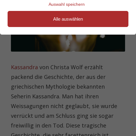
Auswahl speichern
Alle auswählen
Kassandra
von Christa Wolf erzählt
packend die Geschichte, der aus der
griechischen Mythologie bekannten
Seherin Kassandra. Man hat ihren
Weissagungen
nicht geglaubt, sie wurde
verrückt und am Schluss ging sie sogar
freiwillig in den Tod. Diese tragische
Geschichte, die sehr facettenreich ist,