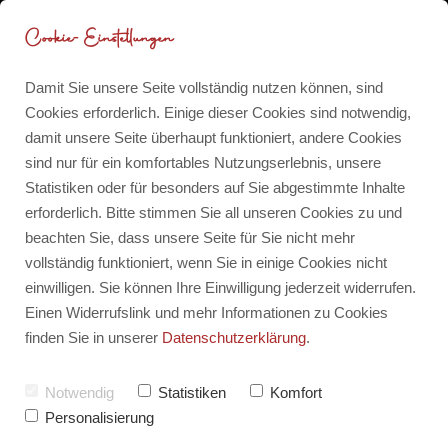
Cookie-Einstellungen
Damit Sie unsere Seite vollständig nutzen können, sind
Cookies erforderlich. Einige dieser Cookies sind notwendig,
damit unsere Seite überhaupt funktioniert, andere Cookies
Berufung finden mit
Blog
sind nur für ein komfortables Nutzungserlebnis, unsere
Metaphysik, Mythen und
Statistiken oder für besonders auf Sie abgestimmte Inhalte
erforderlich. Bitte stimmen Sie all unseren Cookies zu und
Märchen – So arbeite ich als
Für dich für 0 CHF
beachten Sie, dass unsere Seite für Sie nicht mehr
Berufungs-Traumfängerin®
vollständig funktioniert, wenn Sie in einige Cookies nicht
einwilligen. Sie können Ihre Einwilligung jederzeit widerrufen.
Persönliches
Meine Publikationen
Einen Widerrufslink und mehr Informationen zu Cookies
von
Barbara-Mira Jakob
finden Sie in unserer
Datenschutzerklärung
.
Erstellt am: 13.05.2025
Notwendig
Statistiken
Komfort
Zuletzt aktualisiert am:
13. Mai 2026
Personalisierung