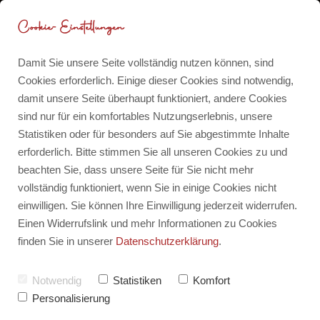
Cookie-Einstellungen
Damit Sie unsere Seite vollständig nutzen können, sind
Cookies erforderlich. Einige dieser Cookies sind notwendig,
damit unsere Seite überhaupt funktioniert, andere Cookies
12 von 12: Oktober 2021
Blog
sind nur für ein komfortables Nutzungserlebnis, unsere
Statistiken oder für besonders auf Sie abgestimmte Inhalte
Rückblicke
erforderlich. Bitte stimmen Sie all unseren Cookies zu und
Für dich für 0 CHF
von
Barbara-Mira Jakob
beachten Sie, dass unsere Seite für Sie nicht mehr
vollständig funktioniert, wenn Sie in einige Cookies nicht
Erstellt am:
einwilligen. Sie können Ihre Einwilligung jederzeit widerrufen.
Zuletzt aktualisiert am:
13. Oktober 2021
Meine Publikationen
Einen Widerrufslink und mehr Informationen zu Cookies
finden Sie in unserer
Datenschutzerklärung
.
Notwendig
Statistiken
Komfort
Personalisierung