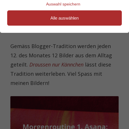
Auswahl speichern
Alle auswählen
Gemäss Blogger-Tradition werden jeden
12. des Monates 12 Bilder aus dem Alltag
geteilt.
Draussen nur Kännchen
lässt diese
Tradition weiterleben. Viel Spass mit
meinen Bildern!