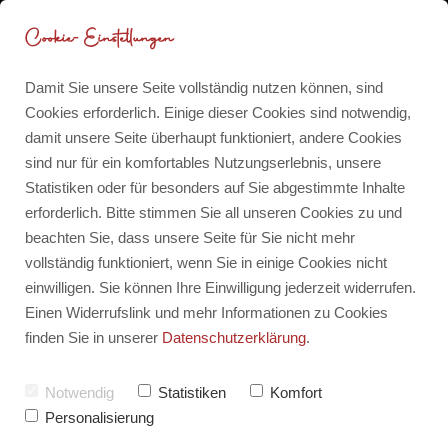
Cookie-Einstellungen
Damit Sie unsere Seite vollständig nutzen können, sind
Cookies erforderlich. Einige dieser Cookies sind notwendig,
damit unsere Seite überhaupt funktioniert, andere Cookies
12 von 12: August 2021
Blog
sind nur für ein komfortables Nutzungserlebnis, unsere
Statistiken oder für besonders auf Sie abgestimmte Inhalte
Rückblicke
erforderlich. Bitte stimmen Sie all unseren Cookies zu und
Für dich für 0 CHF
von
Barbara-Mira Jakob
beachten Sie, dass unsere Seite für Sie nicht mehr
vollständig funktioniert, wenn Sie in einige Cookies nicht
Erstellt am:
einwilligen. Sie können Ihre Einwilligung jederzeit widerrufen.
Zuletzt aktualisiert am:
13. August 2021
Meine Publikationen
Einen Widerrufslink und mehr Informationen zu Cookies
finden Sie in unserer
Datenschutzerklärung
.
Notwendig
Statistiken
Komfort
Personalisierung